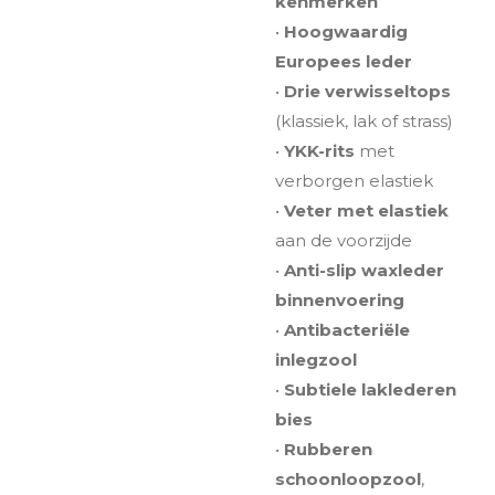
kenmerken
•
Hoogwaardig
Europees leder
•
Drie verwisseltops
(klassiek, lak of strass)
•
YKK-rits
met
verborgen elastiek
•
Veter met elastiek
aan de voorzijde
•
Anti-slip waxleder
binnenvoering
•
Antibacteriële
inlegzool
•
Subtiele laklederen
bies
•
Rubberen
schoonloopzool
,