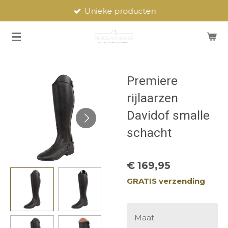
Unieke producten
Ga
direct
naar
de
hoofdinhoud
Premiere
rijlaarzen
Davidof smalle
schacht
€ 169,95
GRATIS verzending
Maat