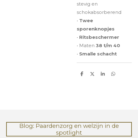
stevig en
schokabsorberend
•
Twee
sporenknopjes
•
Ritsbeschermer
• Maten
38 t/m 40
•
Smalle schacht
D
D
S
D
e
e
h
e
l
e
a
l
e
l
r
e
n
e
n
Blog: Paardenzorg en welzijn in de
spotlight