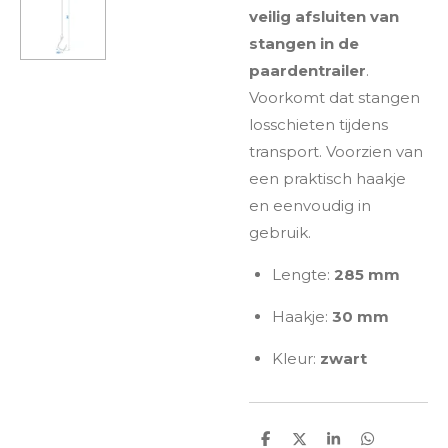
veilig afsluiten van
stangen in de
paardentrailer
.
Voorkomt dat stangen
losschieten tijdens
transport. Voorzien van
een praktisch haakje
en eenvoudig in
gebruik.
Lengte:
285 mm
Haakje:
30 mm
Kleur:
zwart
D
D
S
D