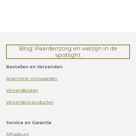
e
e
h
e
l
e
a
l
e
l
r
e
n
e
n
Blog: Paardenzorg en welzijn in de
spotlight
Bestellen en Verzenden
Algemene voorwaarden
Verzendkosten
Verzending producten
Service en Garantie
Afhaalpunt