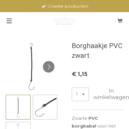
Unieke producten
Ga
direct
naar
de
hoofdinhoud
Borghaakje PVC
zwart
€ 1,15
In
winkelwage
Zwarte
PVC
borgkabel
voor het