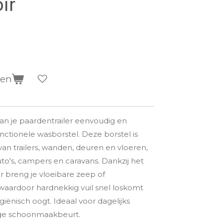
ir
gen
 je paardentrailer eenvoudig en
nctionele wasborstel. Deze borstel is
van trailers, wanden, deuren en vloeren,
to's, campers en caravans. Dankzij het
 breng je vloeibare zeep of
waardoor hardnekkig vuil snel loskomt
ygiënisch oogt. Ideaal voor dagelijks
ge schoonmaakbeurt.