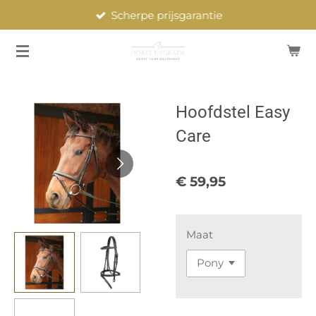
Scherpe prijsgarantie
Ga
direct
naar
de
hoofdinhoud
Hoofdstel Easy
Care
€ 59,95
Maat