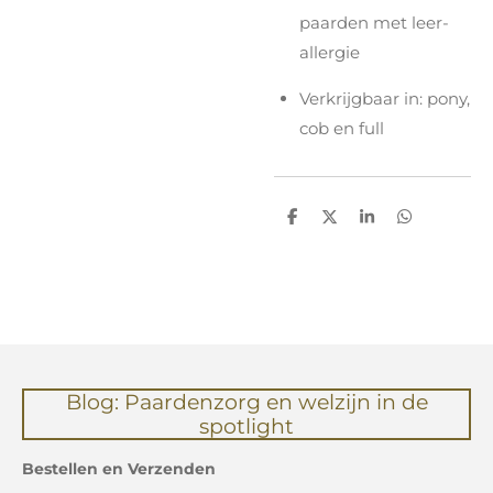
paarden met leer-
allergie
Verkrijgbaar in: pony,
cob en full
D
D
S
D
e
e
h
e
l
e
a
l
e
l
r
e
n
e
n
Blog: Paardenzorg en welzijn in de
spotlight
Bestellen en Verzenden