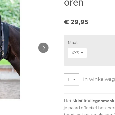
oren
€ 29,95
Maat
In winkelwa
Het
SkinFit Vliegenmask
je paard effectief besche
terwijl het maximale comf