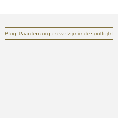
n
e
Blog: Paardenzorg en welzijn in de spotlight