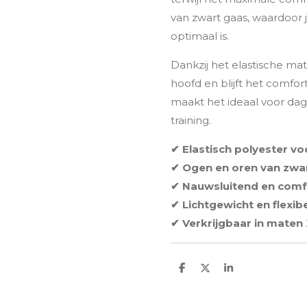
van zwart gaas, waardoor 
optimaal is.
Dankzij het elastische ma
hoofd en blijft het comfor
maakt het ideaal voor dagel
training.
✔ Elastisch polyester 
✔ Ogen en oren van zwart
✔ Nauwsluitend en comf
✔ Lichtgewicht en flexib
✔ Verkrijgbaar in maten
D
D
S
e
e
h
l
e
a
e
l
r