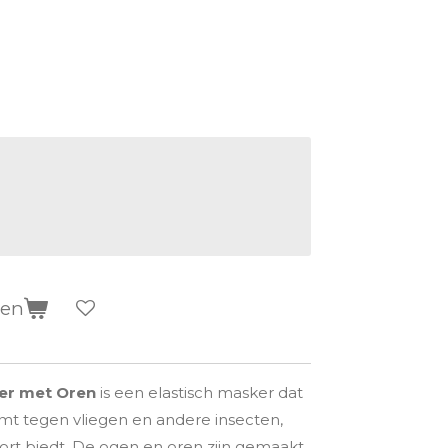
gen
er met Oren
is een elastisch masker dat
rmt tegen vliegen en andere insecten,
ort biedt. De ogen en oren zijn gemaakt