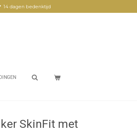
14 dagen bedenktijd
DINGEN
ker SkinFit met