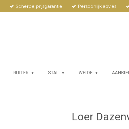
Scherpe prijsgarantie
Persoonlijk advies
RUITER
STAL
WEIDE
AANBIE
Loer Dazenv