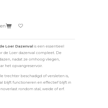
gen
de Loer Dazenval
is een essentieel
r de Loer dazenval compleet. De
 dazen, nadat ze omhoog vliegen,
aar het opvangreservoir.
e trechter beschadigd of versleten is,
blijft functioneren en effectief blijft in
overlast rondom stal, weide of erf.