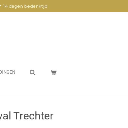
14 dagen bedenktijd
DINGEN
al Trechter