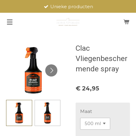
Unieke producten
Ga
direct
naar
de
hoofdinhoud
Clac
Vliegenbescher
mende spray
€ 24,95
Maat