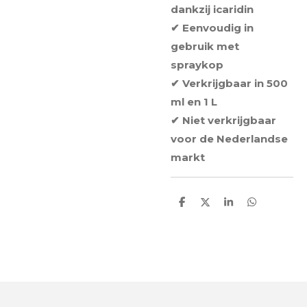
dankzij icaridin
✔ Eenvoudig in
gebruik met
spraykop
✔ Verkrijgbaar in 500
ml en 1 L
✔ Niet verkrijgbaar
voor de Nederlandse
markt
D
D
S
D
e
e
h
e
l
e
a
l
e
l
r
e
n
e
n