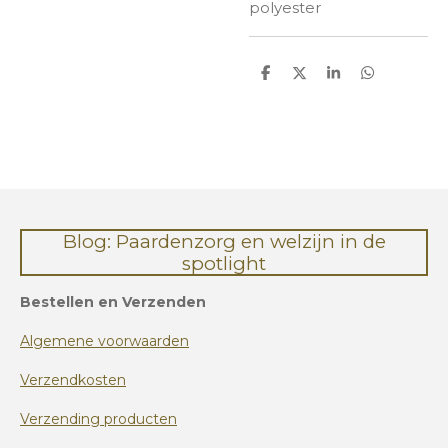
polyester
D
D
S
D
e
e
h
e
l
e
a
l
e
l
r
e
n
e
n
Blog: Paardenzorg en welzijn in de
spotlight
Bestellen en Verzenden
Algemene voorwaarden
Verzendkosten
Verzending producten