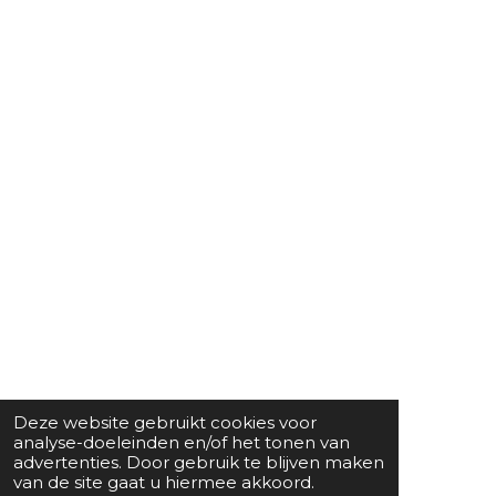
Deze website gebruikt cookies voor
analyse-doeleinden en/of het tonen van
advertenties. Door gebruik te blijven maken
van de site gaat u hiermee akkoord.