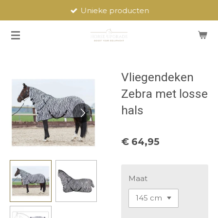
Unieke producten
Ga
direct
naar
de
hoofdinhoud
Vliegendeken
Zebra met losse
hals
€ 64,95
Maat