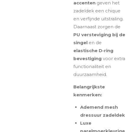
accenten
geven het
zadeldek een chique
en verfijnde uitstraling.
Daarnaast zorgen de
PU versteviging bij de
singel
en de
elastische D-ring
bevestiging
voor extra
functionaliteit en
duurzaamheid.
Belangrijkste
kenmerken:
Ademend mesh
dressuur zadeldek
Luxe
parelmoerkleurige