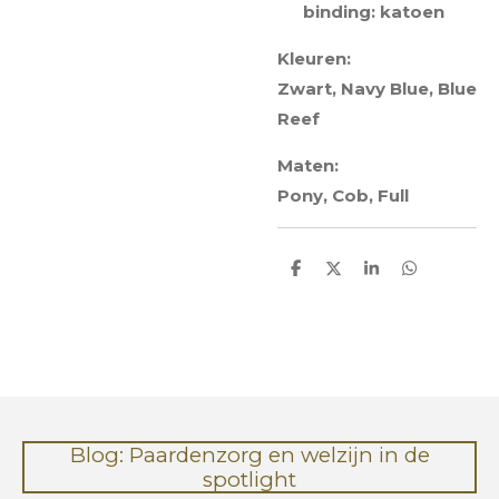
binding: katoen
Kleuren:
Zwart, Navy Blue, Blue
Reef
Maten:
Pony, Cob, Full
D
D
S
D
e
e
h
e
l
e
a
l
e
l
r
e
n
e
n
Blog: Paardenzorg en welzijn in de
spotlight