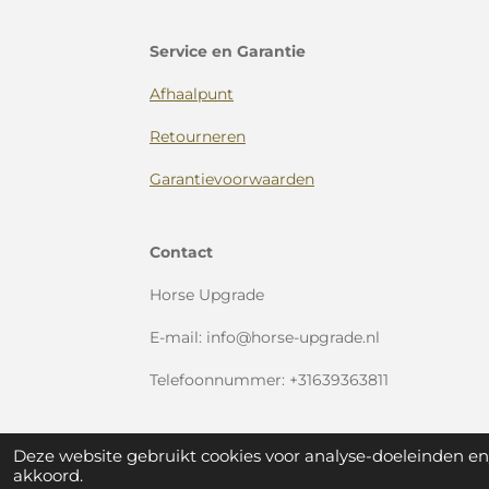
Service en Garantie
Afhaalpunt
Retourneren
Garantievoorwaarden
Contact
Horse Upgrade
E-mail: info@horse-upgrade.nl
Telefoonnummer: +31639363811
Deze website gebruikt cookies voor analyse-doeleinden en/
akkoord.
© Horse Upgrade