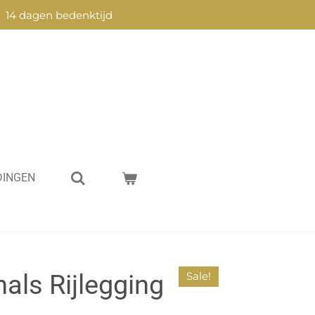
14 dagen bedenktijd
DINGEN
nals Rijlegging
Sale!