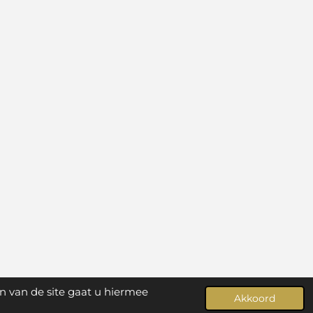
n van de site gaat u hiermee
Akkoord