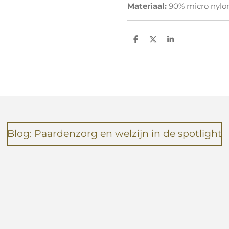
Materiaal:
90% micro nylo
D
D
S
e
e
h
l
e
a
e
l
r
n
e
Blog: Paardenzorg en welzijn in de spotlight