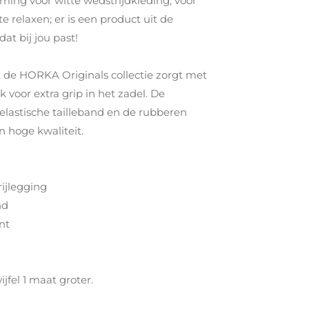
rming voor witte wedstrijdkleding, voor
te relaxen; er is een product uit de
at bij jou past!
uit de HORKA Originals collectie zorgt met
ak voor extra grip in het zadel. De
 elastische tailleband en de rubberen
n hoge kwaliteit.
ijlegging
nd
nt
ijfel 1 maat groter.