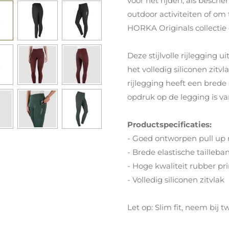
voor het rijden, als besche
outdoor activiteiten of om 
HORKA Originals collectie d
Deze stijlvolle rijlegging 
het volledig siliconen zitvl
rijlegging heeft een brede
opdruk op de legging is va
Productspecificaties:
- Goed ontworpen pull up r
- Brede elastische tailleba
- Hoge kwaliteit rubber pri
- Volledig siliconen zitvlak
Let op: Slim fit, neem bij tw