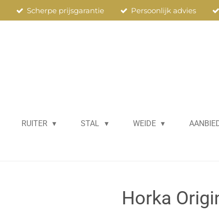
n
Scherpe prijsgarantie
Persoonlijk advies
RUITER
STAL
WEIDE
AANBIE
Horka Origi